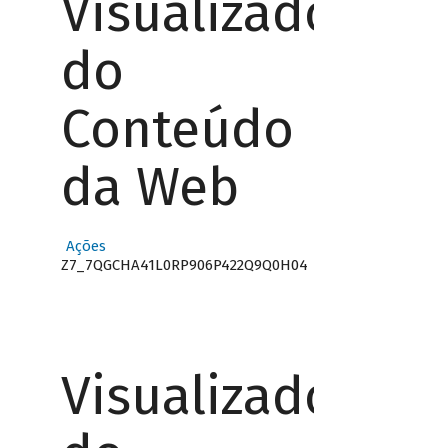
Visualizador
do
Conteúdo
da Web
Ações
Z7_7QGCHA41L0RP906P422Q9Q0H04
Visualizador