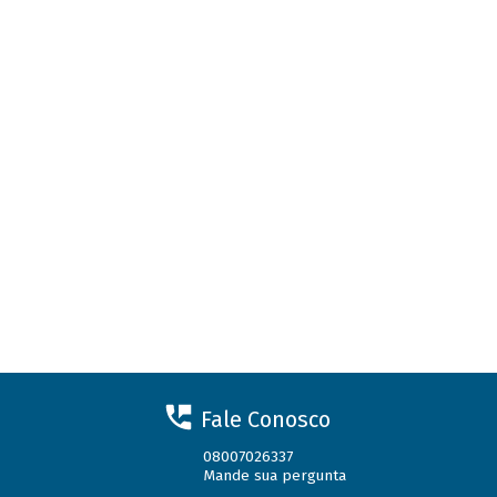
Fale Conosco
08007026337
Mande sua pergunta