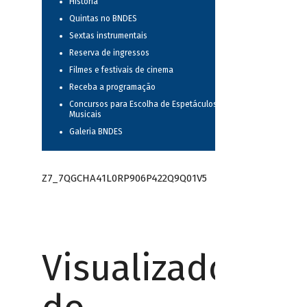
História
Quintas no BNDES
Sextas instrumentais
Reserva de ingressos
Filmes e festivais de cinema
Receba a programação
Concursos para Escolha de Espetáculos
Musicais
Galeria BNDES
Z7_7QGCHA41L0RP906P422Q9Q01V5
Visualizador