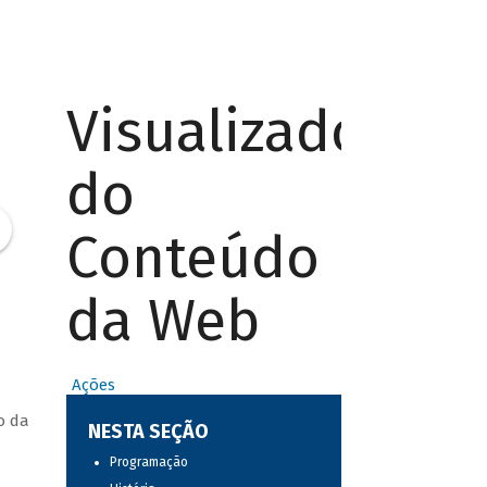
Visualizador
do
Conteúdo
da Web
Ações
o da
NESTA SEÇÃO
Programação