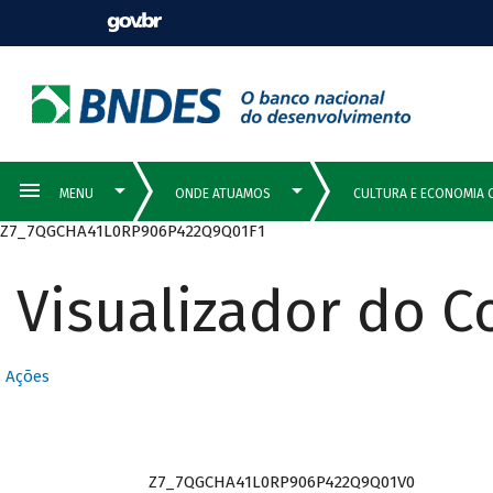
Z7_7QGCHA41L0RP906P422Q9Q01F1
Visualizador do 
Ações
Z7_7QGCHA41L0RP906P422Q9Q01V0