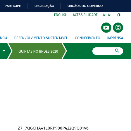
PARTICIPE
LEGISLAÇÃO
ÓRGÃOS DO GOVERNO
⁣
ENGLISH
ACESSIBILIDADE
A+
A-
NCIA
DESENVOLVIMENTO SUSTENTÁVEL
CONHECIMENTO
IMPRENSA
Busca
Z7_7QGCHA41L0RP906P422Q9Q01V6