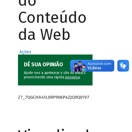
do
Conteúdo
da Web
Ações
DÊ SUA OPINIÃO
Ajude-nos a aprimorar o site do BNDES
preenchendo uma rápida
pesquisa
.
Z7_7QGCHA41L0RP906P422Q9Q01V7