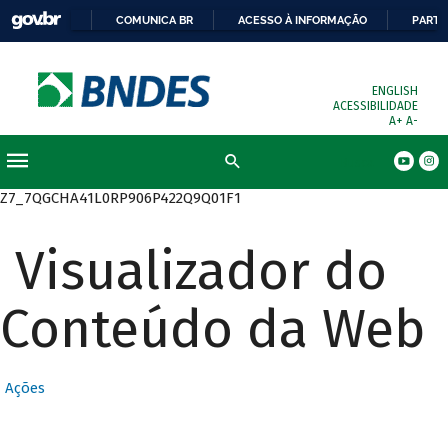
COMUNICA BR
ACESSO À INFORMAÇÃO
PARTI
ENGLISH
ACESSIBILIDADE
A+
A-
Busca
Z7_7QGCHA41L0RP906P422Q9Q01F1
Visualizador do
Conteúdo da Web
Ações