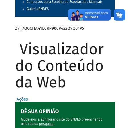
Concursos para Escolha de Espetáculos Musicais
Galeria BNDES
Z7_7QGCHA41L0RP906P422Q9Q01V5
Visualizador
do Conteúdo
da Web
Ações
DÊ SUA OPINIÃO
Ajude-nos a aprimorar o site do BNDES preenchendo
uma rápida
pesquisa
.