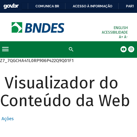
COMUNICA BR
ACESSO À INFORMAÇÃO
PARTI
ENGLISH
ACESSIBILIDADE
A+
A-
Busca
Z7_7QGCHA41L0RP906P422Q9Q01F1
Visualizador do
Conteúdo da Web
Ações