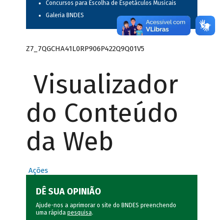
Concursos para Escolha de Espetáculos Musicais
Galeria BNDES
Z7_7QGCHA41L0RP906P422Q9Q01V5
Visualizador
do Conteúdo
da Web
Ações
DÊ SUA OPINIÃO
Ajude-nos a aprimorar o site do BNDES preenchendo
uma rápida
pesquisa
.