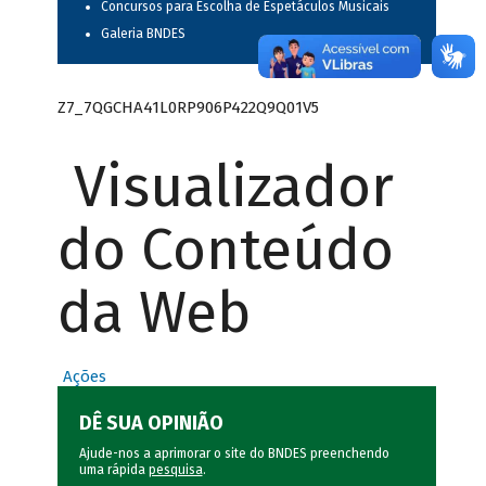
Concursos para Escolha de Espetáculos Musicais
Galeria BNDES
Z7_7QGCHA41L0RP906P422Q9Q01V5
Visualizador
do Conteúdo
da Web
Ações
DÊ SUA OPINIÃO
Ajude-nos a aprimorar o site do BNDES preenchendo
uma rápida
pesquisa
.