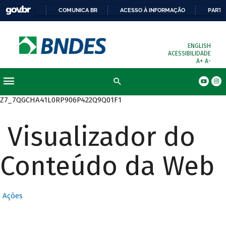
COMUNICA BR
ACESSO À INFORMAÇÃO
PARTI
ENGLISH
ACESSIBILIDADE
A+
A-
Busca
Z7_7QGCHA41L0RP906P422Q9Q01F1
Visualizador do
Conteúdo da Web
Ações