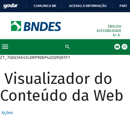
COMUNICA BR
ACESSO À INFORMAÇÃO
PARTI
ENGLISH
ACESSIBILIDADE
A+
A-
Busca
Z7_7QGCHA41L0RP906P422Q9Q01F1
Visualizador do
Conteúdo da Web
Ações