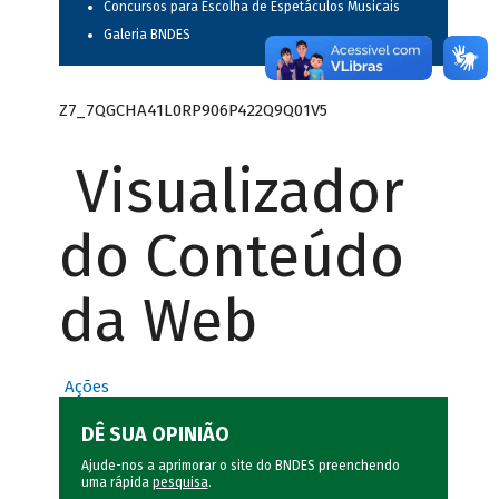
Concursos para Escolha de Espetáculos Musicais
Galeria BNDES
Z7_7QGCHA41L0RP906P422Q9Q01V5
Visualizador
do Conteúdo
da Web
Ações
DÊ SUA OPINIÃO
Ajude-nos a aprimorar o site do BNDES preenchendo
uma rápida
pesquisa
.