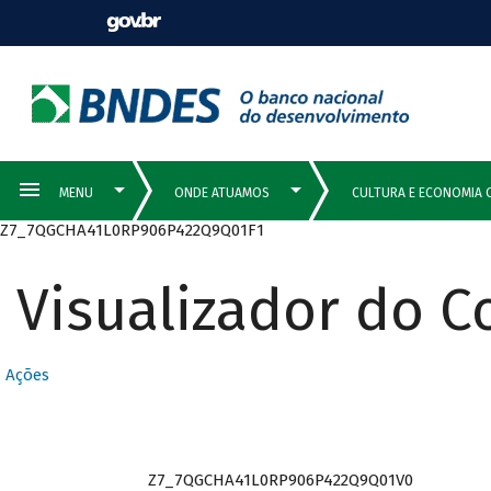
Z7_7QGCHA41L0RP906P422Q9Q01F1
Visualizador do 
Ações
Z7_7QGCHA41L0RP906P422Q9Q01V0