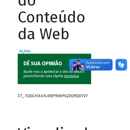
do
Conteúdo
da Web
Ações
DÊ SUA OPINIÃO
Ajude-nos a aprimorar o site do BNDES
preenchendo uma rápida
pesquisa
.
Z7_7QGCHA41L0RP906P422Q9Q01V7