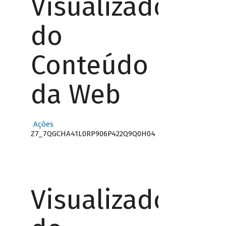
Visualizador
do
Conteúdo
da Web
Ações
Z7_7QGCHA41L0RP906P422Q9Q0H04
Visualizador