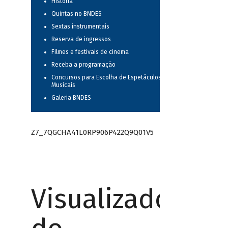
História
Quintas no BNDES
Sextas instrumentais
Reserva de ingressos
Filmes e festivais de cinema
Receba a programação
Concursos para Escolha de Espetáculos
Musicais
Galeria BNDES
Z7_7QGCHA41L0RP906P422Q9Q01V5
Visualizador