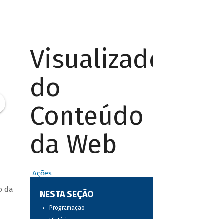
Visualizador
do
Conteúdo
da Web
Ações
o da
NESTA SEÇÃO
Programação