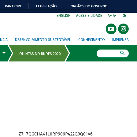
PARTICIPE
LEGISLAÇÃO
ÓRGÃOS DO GOVERNO
⁣
ENGLISH
ACESSIBILIDADE
A+
A-
NCIA
DESENVOLVIMENTO SUSTENTÁVEL
CONHECIMENTO
IMPRENSA
Busca
Z7_7QGCHA41L0RP906P422Q9Q01V6