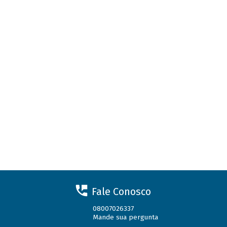
Fale Conosco
08007026337
Mande sua pergunta