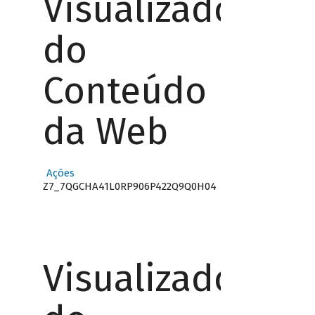
Visualizador
do
Conteúdo
da Web
Ações
Z7_7QGCHA41L0RP906P422Q9Q0H04
Visualizador