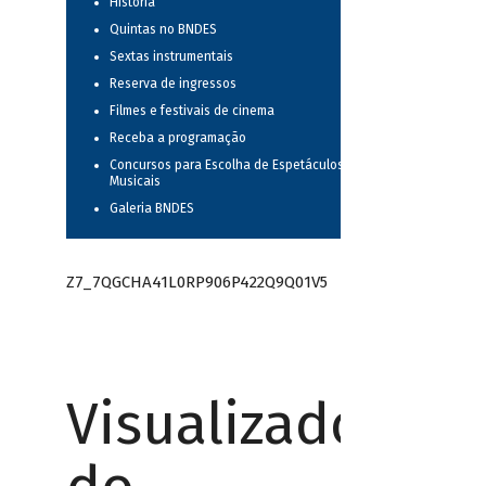
História
Quintas no BNDES
Sextas instrumentais
Reserva de ingressos
Filmes e festivais de cinema
Receba a programação
Concursos para Escolha de Espetáculos
Musicais
Galeria BNDES
Z7_7QGCHA41L0RP906P422Q9Q01V5
Visualizador