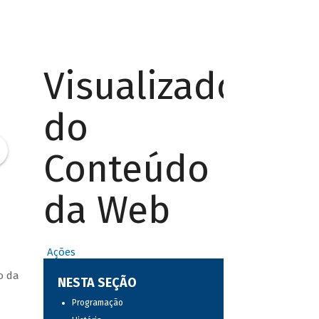
Visualizador
do
Conteúdo
da Web
Ações
o da
NESTA SEÇÃO
Programação