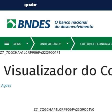
Z7_7QGCHA41L0RP906P422Q9Q01F1
Visualizador do 
Ações
Z7_7QGCHA41L0RP906P422Q9Q01V0