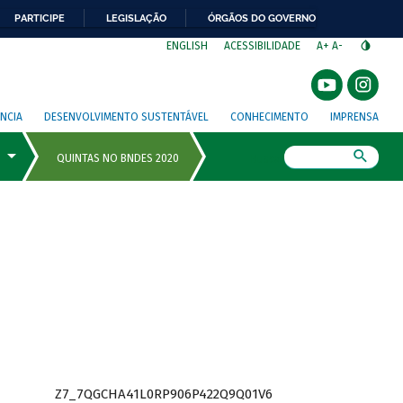
PARTICIPE
LEGISLAÇÃO
ÓRGÃOS DO GOVERNO
⁣
ENGLISH
ACESSIBILIDADE
A+
A-
NCIA
DESENVOLVIMENTO SUSTENTÁVEL
CONHECIMENTO
IMPRENSA
Busca
Z7_7QGCHA41L0RP906P422Q9Q01V6