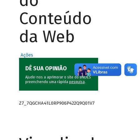
do
Conteúdo
da Web
Ações
DÊ SUA OPINIÃO
Ajude-nos a aprimorar o site do BNDES
preenchendo uma rápida
pesquisa
.
Z7_7QGCHA41L0RP906P422Q9Q01V7