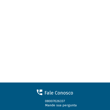
Fale Conosco
08007026337
Mande sua pergunta