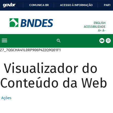
COMUNICA BR
ACESSO À INFORMAÇÃO
PARTI
ENGLISH
ACESSIBILIDADE
A+
A-
Busca
Z7_7QGCHA41L0RP906P422Q9Q01F1
Visualizador do
Conteúdo da Web
Ações