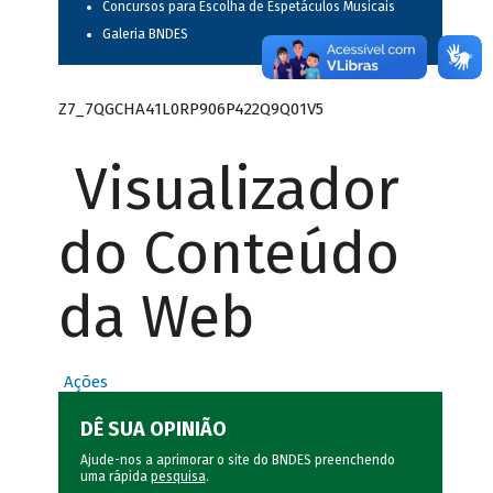
Concursos para Escolha de Espetáculos Musicais
Galeria BNDES
Z7_7QGCHA41L0RP906P422Q9Q01V5
Visualizador
do Conteúdo
da Web
Ações
DÊ SUA OPINIÃO
Ajude-nos a aprimorar o site do BNDES preenchendo
uma rápida
pesquisa
.