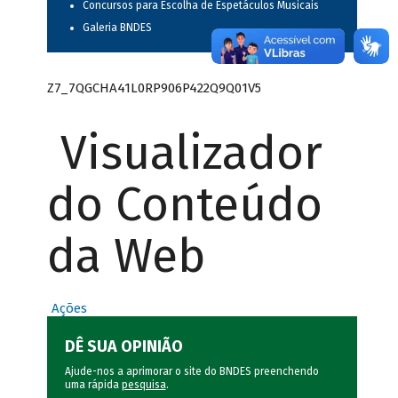
Concursos para Escolha de Espetáculos Musicais
Galeria BNDES
Z7_7QGCHA41L0RP906P422Q9Q01V5
Visualizador
do Conteúdo
da Web
Ações
DÊ SUA OPINIÃO
Ajude-nos a aprimorar o site do BNDES preenchendo
uma rápida
pesquisa
.