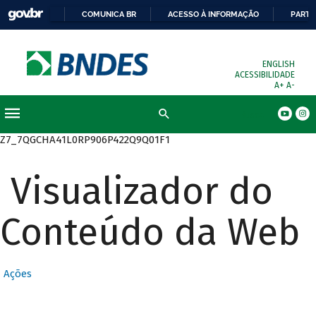
COMUNICA BR
ACESSO À INFORMAÇÃO
PARTI
ENGLISH
ACESSIBILIDADE
A+
A-
Busca
Z7_7QGCHA41L0RP906P422Q9Q01F1
Visualizador do
Conteúdo da Web
Ações