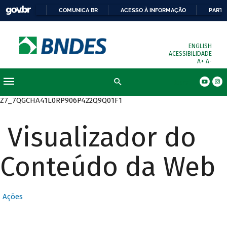
COMUNICA BR
ACESSO À INFORMAÇÃO
PARTI
ENGLISH
ACESSIBILIDADE
A+
A-
Busca
Z7_7QGCHA41L0RP906P422Q9Q01F1
Visualizador do
Conteúdo da Web
Ações