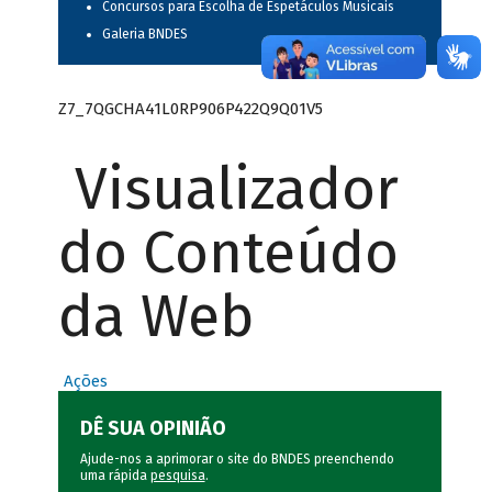
Concursos para Escolha de Espetáculos Musicais
Galeria BNDES
Z7_7QGCHA41L0RP906P422Q9Q01V5
Visualizador
do Conteúdo
da Web
Ações
DÊ SUA OPINIÃO
Ajude-nos a aprimorar o site do BNDES preenchendo
uma rápida
pesquisa
.