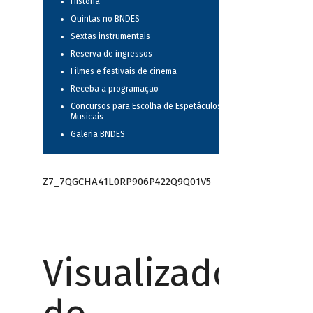
História
Quintas no BNDES
Sextas instrumentais
Reserva de ingressos
Filmes e festivais de cinema
Receba a programação
Concursos para Escolha de Espetáculos
Musicais
Galeria BNDES
Z7_7QGCHA41L0RP906P422Q9Q01V5
Visualizador