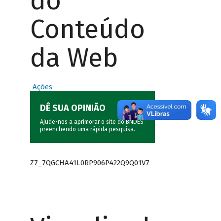
do
Conteúdo
da Web
Ações
DÊ SUA OPINIÃO
Ajude-nos a aprimorar o site do BNDES
preenchendo uma rápida
pesquisa
.
Z7_7QGCHA41L0RP906P422Q9Q01V7