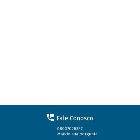
Fale Conosco
08007026337
Mande sua pergunta