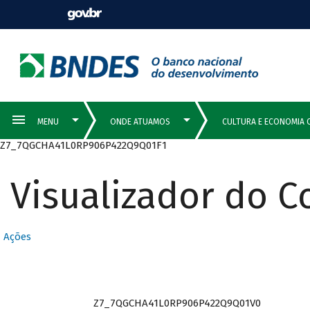
Z7_7QGCHA41L0RP906P422Q9Q01F1
Visualizador do 
Ações
Z7_7QGCHA41L0RP906P422Q9Q01V0