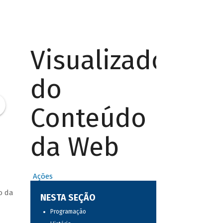
Visualizador
do
Conteúdo
da Web
Ações
o da
NESTA SEÇÃO
Programação