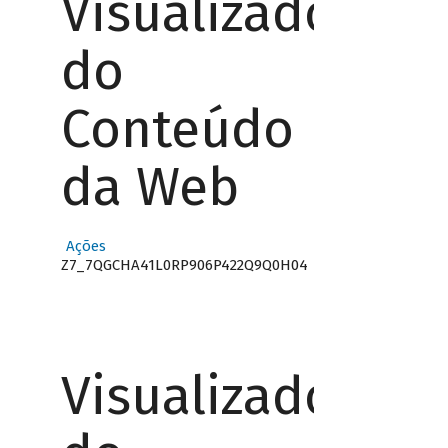
Visualizador
do
Conteúdo
da Web
Ações
Z7_7QGCHA41L0RP906P422Q9Q0H04
Visualizador