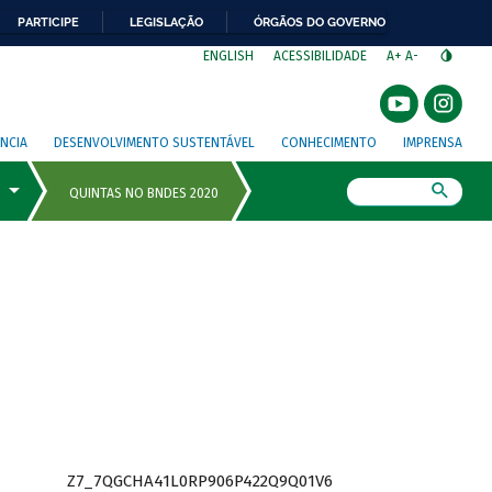
PARTICIPE
LEGISLAÇÃO
ÓRGÃOS DO GOVERNO
⁣
ENGLISH
ACESSIBILIDADE
A+
A-
NCIA
DESENVOLVIMENTO SUSTENTÁVEL
CONHECIMENTO
IMPRENSA
Busca
Z7_7QGCHA41L0RP906P422Q9Q01V6