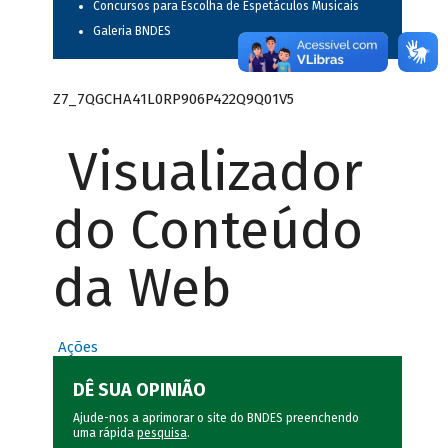
Concursos para Escolha de Espetáculos Musicais
Galeria BNDES
Z7_7QGCHA41L0RP906P422Q9Q01V5
Visualizador
do Conteúdo
da Web
Ações
DÊ SUA OPINIÃO
Ajude-nos a aprimorar o site do BNDES preenchendo
uma rápida
pesquisa
.