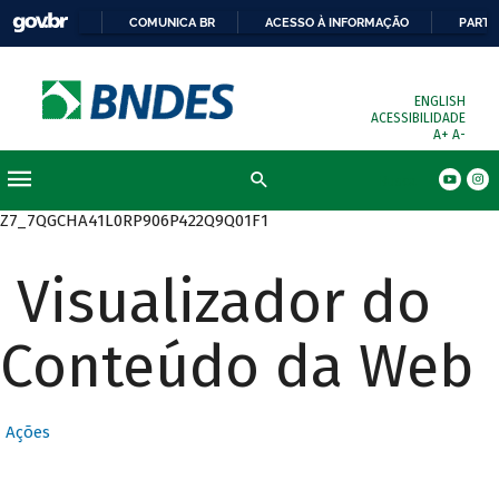
COMUNICA BR
ACESSO À INFORMAÇÃO
PARTI
ENGLISH
ACESSIBILIDADE
A+
A-
Busca
Z7_7QGCHA41L0RP906P422Q9Q01F1
Visualizador do
Conteúdo da Web
Ações