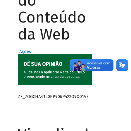
do
Conteúdo
da Web
Ações
DÊ SUA OPINIÃO
Ajude-nos a aprimorar o site do BNDES
preenchendo uma rápida
pesquisa
.
Z7_7QGCHA41L0RP906P422Q9Q01V7