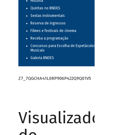
História
Quintas no BNDES
Sextas instrumentais
Reserva de ingressos
Filmes e festivais de cinema
Receba a programação
Concursos para Escolha de Espetáculos
Musicais
Galeria BNDES
Z7_7QGCHA41L0RP906P422Q9Q01V5
Visualizador