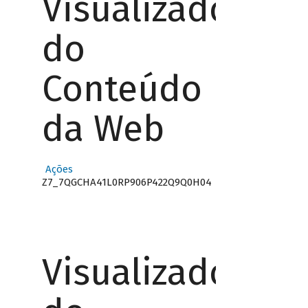
Visualizador
do
Conteúdo
da Web
Ações
Z7_7QGCHA41L0RP906P422Q9Q0H04
Visualizador