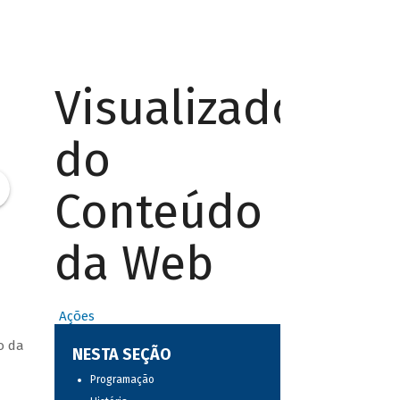
Visualizador
do
Conteúdo
da Web
Ações
o da
NESTA SEÇÃO
Programação