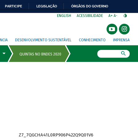
PARTICIPE
LEGISLAÇÃO
ÓRGÃOS DO GOVERNO
⁣
ENGLISH
ACESSIBILIDADE
A+
A-
NCIA
DESENVOLVIMENTO SUSTENTÁVEL
CONHECIMENTO
IMPRENSA
Busca
Z7_7QGCHA41L0RP906P422Q9Q01V6