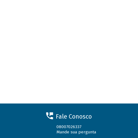
Fale Conosco
08007026337
Mande sua pergunta