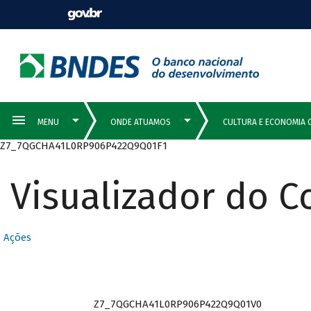
Z7_7QGCHA41L0RP906P422Q9Q01F1
Visualizador do 
Ações
Z7_7QGCHA41L0RP906P422Q9Q01V0