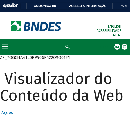
COMUNICA BR
ACESSO À INFORMAÇÃO
PARTI
ENGLISH
ACESSIBILIDADE
A+
A-
Busca
Z7_7QGCHA41L0RP906P422Q9Q01F1
Visualizador do
Conteúdo da Web
Ações