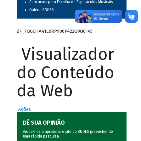
Concursos para Escolha de Espetáculos Musicais
Galeria BNDES
Z7_7QGCHA41L0RP906P422Q9Q01V5
Visualizador
do Conteúdo
da Web
Ações
DÊ SUA OPINIÃO
Ajude-nos a aprimorar o site do BNDES preenchendo
uma rápida
pesquisa
.