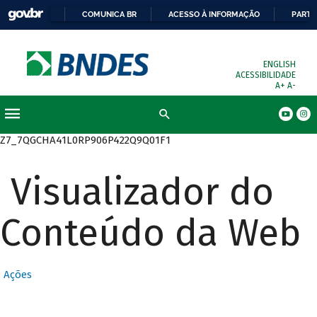
COMUNICA BR
ACESSO À INFORMAÇÃO
PARTI
ENGLISH
ACESSIBILIDADE
A+
A-
Busca
Z7_7QGCHA41L0RP906P422Q9Q01F1
Visualizador do
Conteúdo da Web
Ações