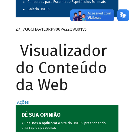
Concursos para Escolha de Espetáculos Musicais
Galeria BNDES
Z7_7QGCHA41L0RP906P422Q9Q01V5
Visualizador
do Conteúdo
da Web
Ações
DÊ SUA OPINIÃO
Ajude-nos a aprimorar o site do BNDES preenchendo
uma rápida
pesquisa
.