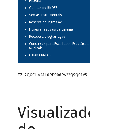
História
Quintas no BNDES
Sextas instrumentais
Reserva de ingressos
Filmes e festivais de cinema
Receba a programação
Concursos para Escolha de Espetáculos
Musicais
Galeria BNDES
Z7_7QGCHA41L0RP906P422Q9Q01V5
Visualizador