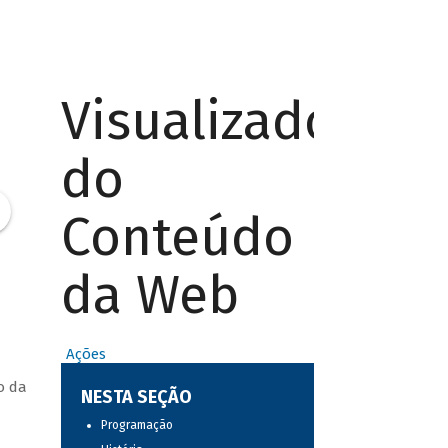
Visualizador
do
Conteúdo
da Web
Ações
o da
NESTA SEÇÃO
Programação