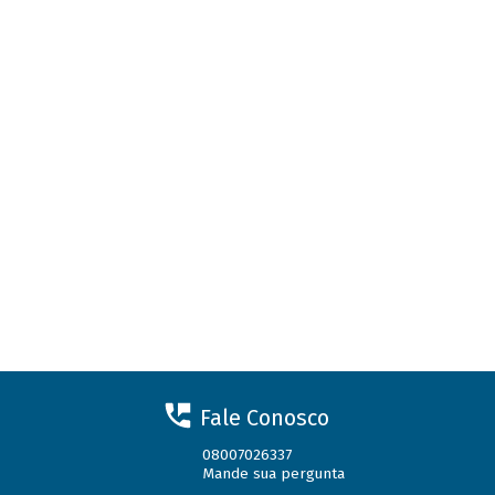
Fale Conosco
08007026337
Mande sua pergunta