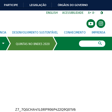
PARTICIPE
LEGISLAÇÃO
ÓRGÃOS DO GOVERNO
⁣
ENGLISH
ACESSIBILIDADE
A+
A-
NCIA
DESENVOLVIMENTO SUSTENTÁVEL
CONHECIMENTO
IMPRENSA
Busca
Z7_7QGCHA41L0RP906P422Q9Q01V6