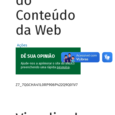
do
Conteúdo
da Web
Ações
DÊ SUA OPINIÃO
Ajude-nos a aprimorar o site do BNDES
preenchendo uma rápida
pesquisa
.
Z7_7QGCHA41L0RP906P422Q9Q01V7