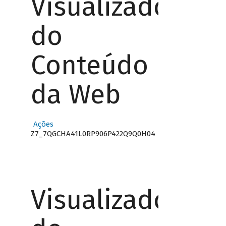
Visualizador
do
Conteúdo
da Web
Ações
Z7_7QGCHA41L0RP906P422Q9Q0H04
Visualizador