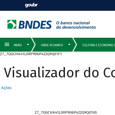
Z7_7QGCHA41L0RP906P422Q9Q01F1
Visualizador do 
Ações
Z7_7QGCHA41L0RP906P422Q9Q01V0