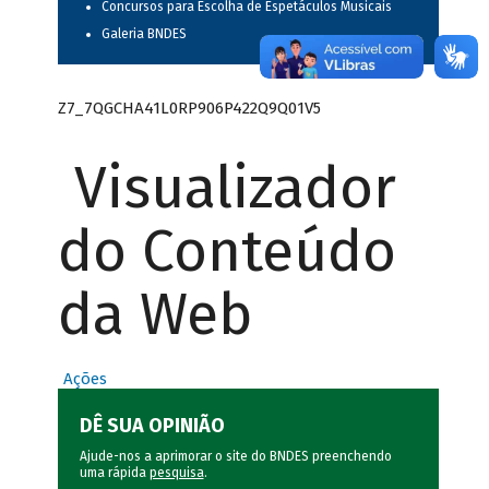
Concursos para Escolha de Espetáculos Musicais
Galeria BNDES
Z7_7QGCHA41L0RP906P422Q9Q01V5
Visualizador
do Conteúdo
da Web
Ações
DÊ SUA OPINIÃO
Ajude-nos a aprimorar o site do BNDES preenchendo
uma rápida
pesquisa
.