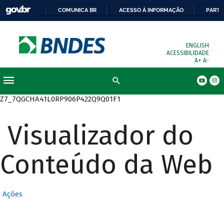
COMUNICA BR
ACESSO À INFORMAÇÃO
PARTI
ENGLISH
ACESSIBILIDADE
A+
A-
Busca
Z7_7QGCHA41L0RP906P422Q9Q01F1
Visualizador do
Conteúdo da Web
Ações