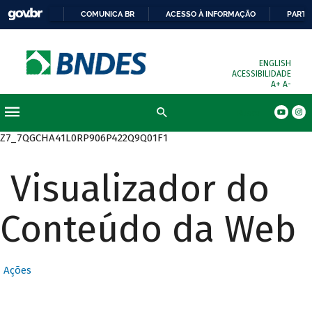
COMUNICA BR
ACESSO À INFORMAÇÃO
PARTI
ENGLISH
ACESSIBILIDADE
A+
A-
Busca
Z7_7QGCHA41L0RP906P422Q9Q01F1
Visualizador do
Conteúdo da Web
Ações