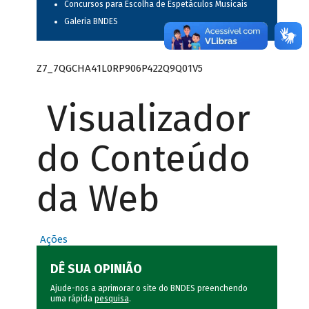
Concursos para Escolha de Espetáculos Musicais
Galeria BNDES
Z7_7QGCHA41L0RP906P422Q9Q01V5
Visualizador
do Conteúdo
da Web
Ações
DÊ SUA OPINIÃO
Ajude-nos a aprimorar o site do BNDES preenchendo
uma rápida
pesquisa
.