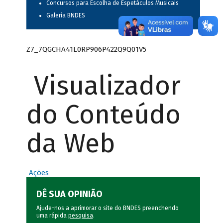
Concursos para Escolha de Espetáculos Musicais
Galeria BNDES
Z7_7QGCHA41L0RP906P422Q9Q01V5
Visualizador
do Conteúdo
da Web
Ações
DÊ SUA OPINIÃO
Ajude-nos a aprimorar o site do BNDES preenchendo
uma rápida
pesquisa
.