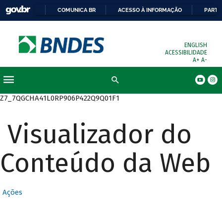
COMUNICA BR
ACESSO À INFORMAÇÃO
PARTI
ENGLISH
ACESSIBILIDADE
A+
A-
Busca
Z7_7QGCHA41L0RP906P422Q9Q01F1
Visualizador do
Conteúdo da Web
Ações