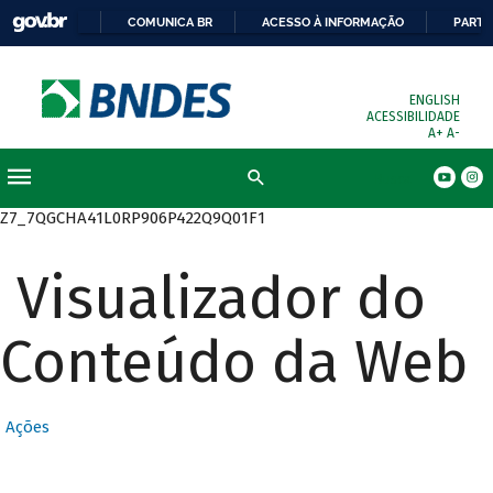
COMUNICA BR
ACESSO À INFORMAÇÃO
PARTI
ENGLISH
ACESSIBILIDADE
A+
A-
Busca
Z7_7QGCHA41L0RP906P422Q9Q01F1
Visualizador do
Conteúdo da Web
Ações