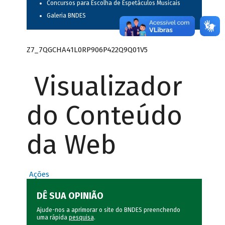
Concursos para Escolha de Espetáculos Musicais
Galeria BNDES
Z7_7QGCHA41L0RP906P422Q9Q01V5
Visualizador
do Conteúdo
da Web
Ações
DÊ SUA OPINIÃO
Ajude-nos a aprimorar o site do BNDES preenchendo
uma rápida
pesquisa
.