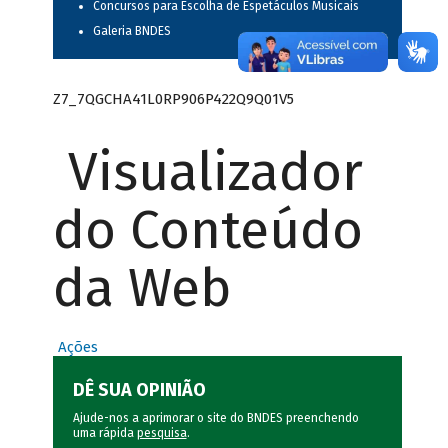
Concursos para Escolha de Espetáculos Musicais
Galeria BNDES
Z7_7QGCHA41L0RP906P422Q9Q01V5
Visualizador
do Conteúdo
da Web
Ações
DÊ SUA OPINIÃO
Ajude-nos a aprimorar o site do BNDES preenchendo
uma rápida
pesquisa
.