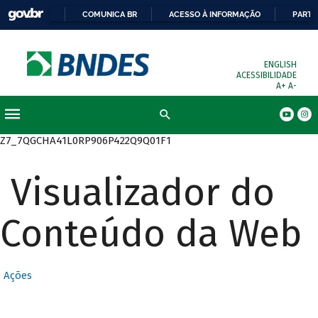
COMUNICA BR
ACESSO À INFORMAÇÃO
PARTI
ENGLISH
ACESSIBILIDADE
A+
A-
Busca
Z7_7QGCHA41L0RP906P422Q9Q01F1
Visualizador do
Conteúdo da Web
Ações