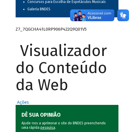
Concursos para Escolha de Espetáculos Musicais
Galeria BNDES
Z7_7QGCHA41L0RP906P422Q9Q01V5
Visualizador
do Conteúdo
da Web
Ações
DÊ SUA OPINIÃO
Ajude-nos a aprimorar o site do BNDES preenchendo
uma rápida
pesquisa
.