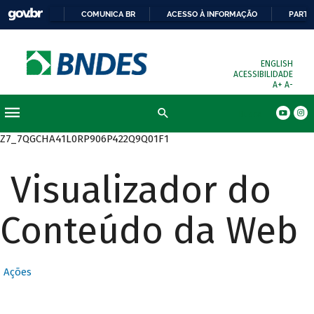
COMUNICA BR
ACESSO À INFORMAÇÃO
PARTI
ENGLISH
ACESSIBILIDADE
A+
A-
Busca
Z7_7QGCHA41L0RP906P422Q9Q01F1
Visualizador do
Conteúdo da Web
Ações