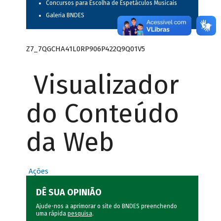
Concursos para Escolha de Espetáculos Musicais
Galeria BNDES
Z7_7QGCHA41L0RP906P422Q9Q01V5
Visualizador
do Conteúdo
da Web
Ações
DÊ SUA OPINIÃO
Ajude-nos a aprimorar o site do BNDES preenchendo
uma rápida
pesquisa
.