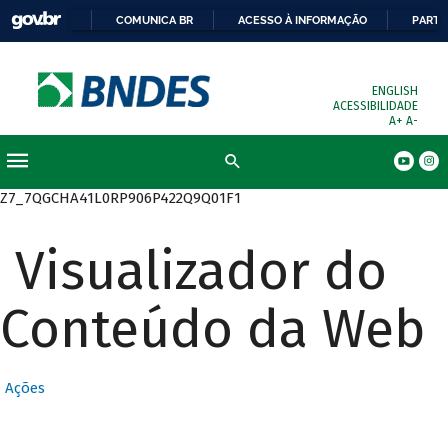
COMUNICA BR
ACESSO À INFORMAÇÃO
PARTI
ENGLISH
ACESSIBILIDADE
A+
A-
Busca
Z7_7QGCHA41L0RP906P422Q9Q01F1
Visualizador do
Conteúdo da Web
Ações