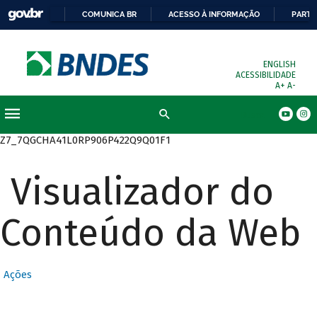
COMUNICA BR
ACESSO À INFORMAÇÃO
PARTI
ENGLISH
ACESSIBILIDADE
A+
A-
Busca
Z7_7QGCHA41L0RP906P422Q9Q01F1
Visualizador do
Conteúdo da Web
Ações