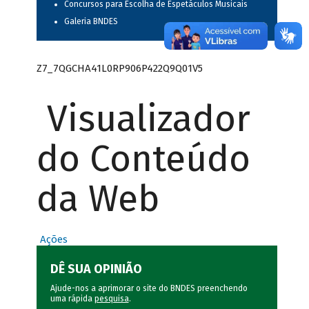
Concursos para Escolha de Espetáculos Musicais
Galeria BNDES
Z7_7QGCHA41L0RP906P422Q9Q01V5
Visualizador
do Conteúdo
da Web
Ações
DÊ SUA OPINIÃO
Ajude-nos a aprimorar o site do BNDES preenchendo
uma rápida
pesquisa
.