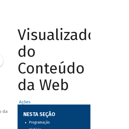
Visualizador
do
Conteúdo
da Web
Ações
o da
NESTA SEÇÃO
Programação