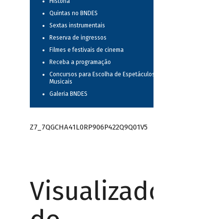
História
Quintas no BNDES
Sextas instrumentais
Reserva de ingressos
Filmes e festivais de cinema
Receba a programação
Concursos para Escolha de Espetáculos
Musicais
Galeria BNDES
Z7_7QGCHA41L0RP906P422Q9Q01V5
Visualizador