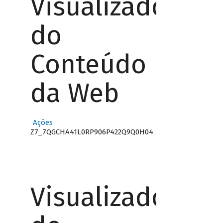
Visualizador
do
Conteúdo
da Web
Ações
Z7_7QGCHA41L0RP906P422Q9Q0H04
Visualizador