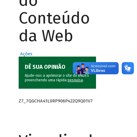
do
Conteúdo
da Web
Ações
DÊ SUA OPINIÃO
Ajude-nos a aprimorar o site do BNDES
preenchendo uma rápida
pesquisa
.
Z7_7QGCHA41L0RP906P422Q9Q01V7