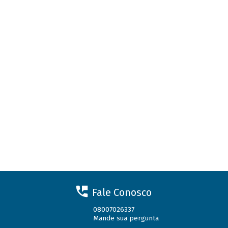
Fale Conosco
08007026337
Mande sua pergunta