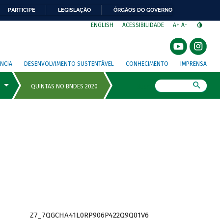
PARTICIPE
LEGISLAÇÃO
ÓRGÃOS DO GOVERNO
⁣
ENGLISH
ACESSIBILIDADE
A+
A-
NCIA
DESENVOLVIMENTO SUSTENTÁVEL
CONHECIMENTO
IMPRENSA
Busca
Z7_7QGCHA41L0RP906P422Q9Q01V6