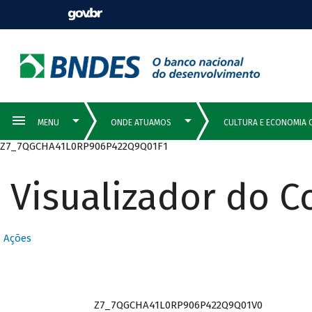
Z7_7QGCHA41L0RP906P422Q9Q01F1
Visualizador do 
Ações
Z7_7QGCHA41L0RP906P422Q9Q01V0