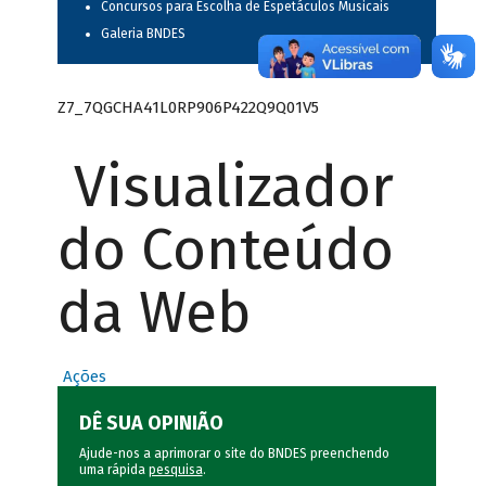
Concursos para Escolha de Espetáculos Musicais
Galeria BNDES
Z7_7QGCHA41L0RP906P422Q9Q01V5
Visualizador
do Conteúdo
da Web
Ações
DÊ SUA OPINIÃO
Ajude-nos a aprimorar o site do BNDES preenchendo
uma rápida
pesquisa
.