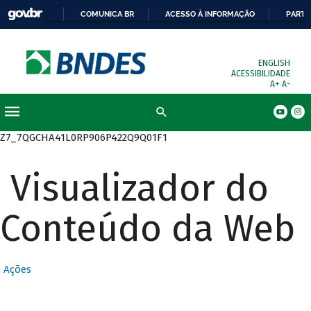
COMUNICA BR
ACESSO À INFORMAÇÃO
PARTI
ENGLISH
ACESSIBILIDADE
A+
A-
Busca
Z7_7QGCHA41L0RP906P422Q9Q01F1
Visualizador do
Conteúdo da Web
Ações