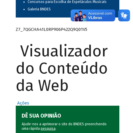
Concursos para Escolha de Espetáculos Musicais
Galeria BNDES
Z7_7QGCHA41L0RP906P422Q9Q01V5
Visualizador
do Conteúdo
da Web
Ações
DÊ SUA OPINIÃO
Ajude-nos a aprimorar o site do BNDES preenchendo
uma rápida
pesquisa
.