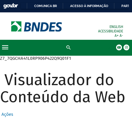
COMUNICA BR
ACESSO À INFORMAÇÃO
PARTI
ENGLISH
ACESSIBILIDADE
A+
A-
Busca
Z7_7QGCHA41L0RP906P422Q9Q01F1
Visualizador do
Conteúdo da Web
Ações