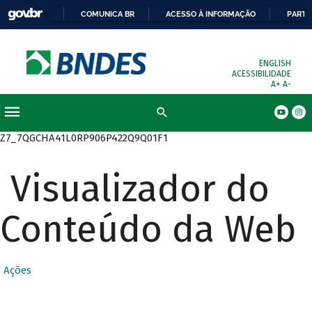
COMUNICA BR
ACESSO À INFORMAÇÃO
PARTI
ENGLISH
ACESSIBILIDADE
A+
A-
Busca
Z7_7QGCHA41L0RP906P422Q9Q01F1
Visualizador do
Conteúdo da Web
Ações