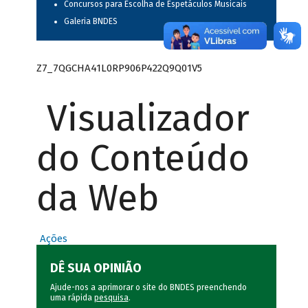
Concursos para Escolha de Espetáculos Musicais
Galeria BNDES
Z7_7QGCHA41L0RP906P422Q9Q01V5
Visualizador
do Conteúdo
da Web
Ações
DÊ SUA OPINIÃO
Ajude-nos a aprimorar o site do BNDES preenchendo
uma rápida
pesquisa
.