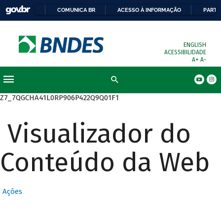
COMUNICA BR
ACESSO À INFORMAÇÃO
PARTI
ENGLISH
ACESSIBILIDADE
A+
A-
Busca
Z7_7QGCHA41L0RP906P422Q9Q01F1
Visualizador do
Conteúdo da Web
Ações