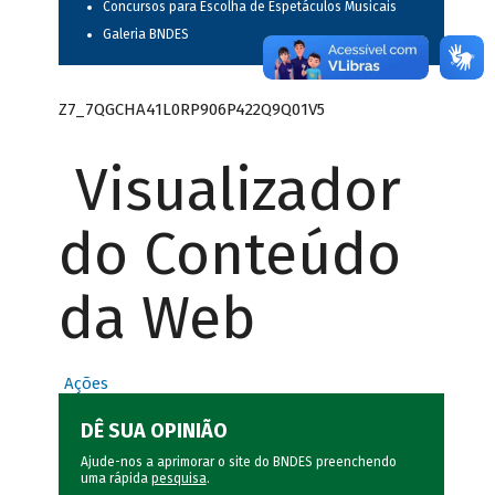
Concursos para Escolha de Espetáculos Musicais
Galeria BNDES
Z7_7QGCHA41L0RP906P422Q9Q01V5
Visualizador
do Conteúdo
da Web
Ações
DÊ SUA OPINIÃO
Ajude-nos a aprimorar o site do BNDES preenchendo
uma rápida
pesquisa
.