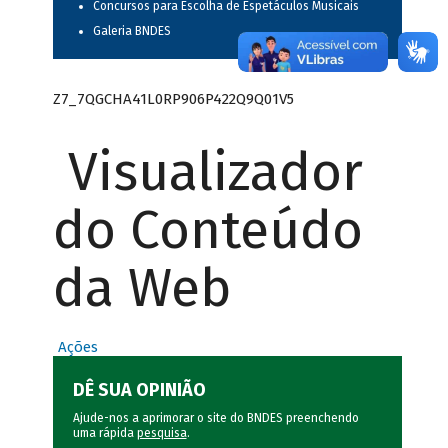
Concursos para Escolha de Espetáculos Musicais
Galeria BNDES
Z7_7QGCHA41L0RP906P422Q9Q01V5
Visualizador
do Conteúdo
da Web
Ações
DÊ SUA OPINIÃO
Ajude-nos a aprimorar o site do BNDES preenchendo
uma rápida
pesquisa
.