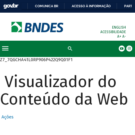
COMUNICA BR
ACESSO À INFORMAÇÃO
PARTI
ENGLISH
ACESSIBILIDADE
A+
A-
Busca
Z7_7QGCHA41L0RP906P422Q9Q01F1
Visualizador do
Conteúdo da Web
Ações