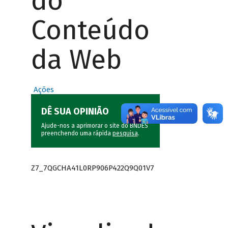
do
Conteúdo
da Web
Ações
DÊ SUA OPINIÃO
Ajude-nos a aprimorar o site do BNDES
preenchendo uma rápida
pesquisa
.
Z7_7QGCHA41L0RP906P422Q9Q01V7