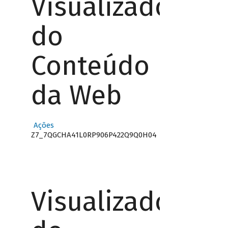
Visualizador
do
Conteúdo
da Web
Ações
Z7_7QGCHA41L0RP906P422Q9Q0H04
Visualizador