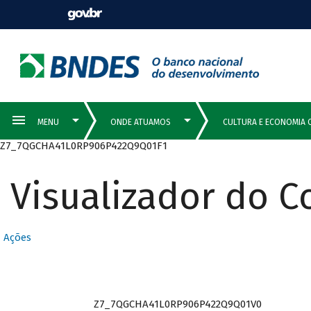
Z7_7QGCHA41L0RP906P422Q9Q01F1
Visualizador do 
Ações
Z7_7QGCHA41L0RP906P422Q9Q01V0