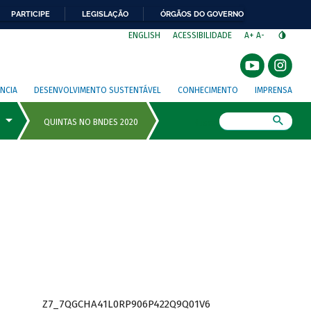
PARTICIPE
LEGISLAÇÃO
ÓRGÃOS DO GOVERNO
⁣
ENGLISH
ACESSIBILIDADE
A+
A-
NCIA
DESENVOLVIMENTO SUSTENTÁVEL
CONHECIMENTO
IMPRENSA
Busca
Z7_7QGCHA41L0RP906P422Q9Q01V6