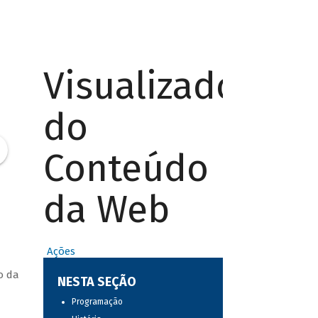
Visualizador
do
Conteúdo
da Web
Ações
o da
NESTA SEÇÃO
Programação