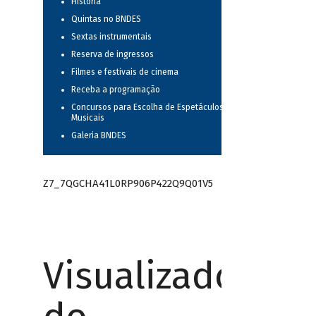
História
Quintas no BNDES
Sextas instrumentais
Reserva de ingressos
Filmes e festivais de cinema
Receba a programação
Concursos para Escolha de Espetáculos
Musicais
Galeria BNDES
Z7_7QGCHA41L0RP906P422Q9Q01V5
Visualizador