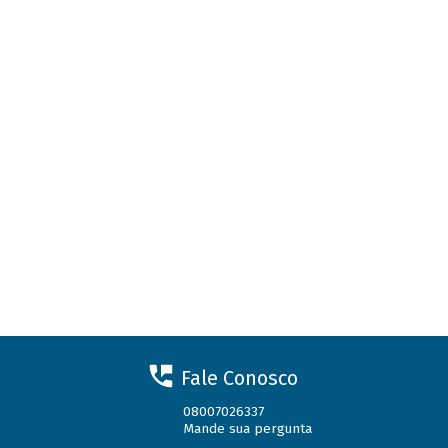
Fale Conosco
08007026337
Mande sua pergunta