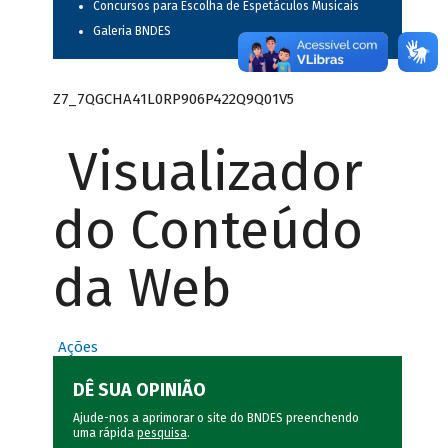
Concursos para Escolha de Espetáculos Musicais
Galeria BNDES
Z7_7QGCHA41L0RP906P422Q9Q01V5
Visualizador
do Conteúdo
da Web
Ações
DÊ SUA OPINIÃO
Ajude-nos a aprimorar o site do BNDES preenchendo
uma rápida
pesquisa
.