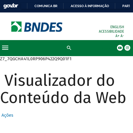
COMUNICA BR
ACESSO À INFORMAÇÃO
PARTI
ENGLISH
ACESSIBILIDADE
A+
A-
Busca
Z7_7QGCHA41L0RP906P422Q9Q01F1
Visualizador do
Conteúdo da Web
Ações