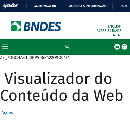
COMUNICA BR
ACESSO À INFORMAÇÃO
PARTI
ENGLISH
ACESSIBILIDADE
A+
A-
Busca
Z7_7QGCHA41L0RP906P422Q9Q01F1
Visualizador do
Conteúdo da Web
Ações