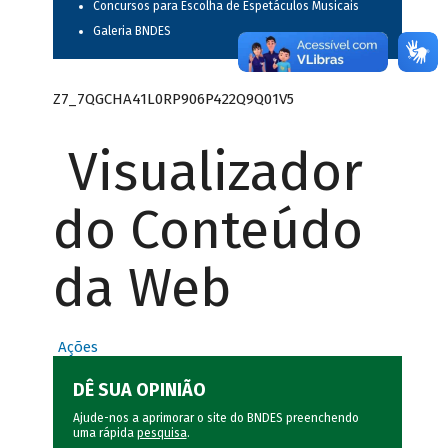
Concursos para Escolha de Espetáculos Musicais
Galeria BNDES
Z7_7QGCHA41L0RP906P422Q9Q01V5
Visualizador
do Conteúdo
da Web
Ações
DÊ SUA OPINIÃO
Ajude-nos a aprimorar o site do BNDES preenchendo
uma rápida
pesquisa
.