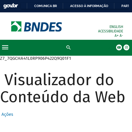
COMUNICA BR
ACESSO À INFORMAÇÃO
PARTI
ENGLISH
ACESSIBILIDADE
A+
A-
Busca
Z7_7QGCHA41L0RP906P422Q9Q01F1
Visualizador do
Conteúdo da Web
Ações