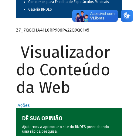
Concursos para Escolha de Espetáculos Musicais
Galeria BNDES
Z7_7QGCHA41L0RP906P422Q9Q01V5
Visualizador
do Conteúdo
da Web
Ações
DÊ SUA OPINIÃO
Ajude-nos a aprimorar o site do BNDES preenchendo
uma rápida
pesquisa
.