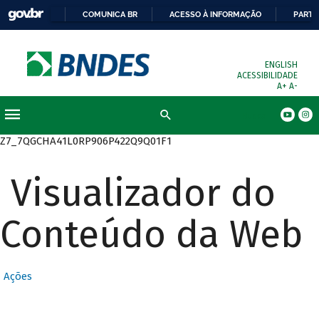
COMUNICA BR
ACESSO À INFORMAÇÃO
PARTI
ENGLISH
ACESSIBILIDADE
A+
A-
Busca
Z7_7QGCHA41L0RP906P422Q9Q01F1
Visualizador do
Conteúdo da Web
Ações