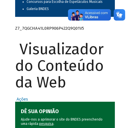
Concursos para Escolha de Espetáculos Musicais
Galeria BNDES
Z7_7QGCHA41L0RP906P422Q9Q01V5
Visualizador
do Conteúdo
da Web
Ações
DÊ SUA OPINIÃO
Ajude-nos a aprimorar o site do BNDES preenchendo
uma rápida
pesquisa
.