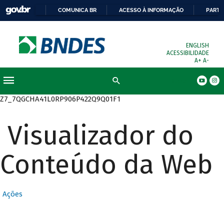
COMUNICA BR
ACESSO À INFORMAÇÃO
PARTI
ENGLISH
ACESSIBILIDADE
A+
A-
Busca
Z7_7QGCHA41L0RP906P422Q9Q01F1
Visualizador do
Conteúdo da Web
Ações