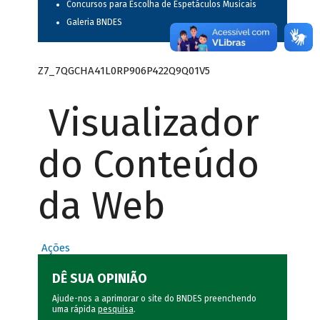
Concursos para Escolha de Espetáculos Musicais
Galeria BNDES
Z7_7QGCHA41L0RP906P422Q9Q01V5
Visualizador
do Conteúdo
da Web
Ações
DÊ SUA OPINIÃO
Ajude-nos a aprimorar o site do BNDES preenchendo
uma rápida
pesquisa
.