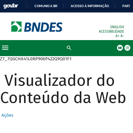
COMUNICA BR
ACESSO À INFORMAÇÃO
PARTI
ENGLISH
ACESSIBILIDADE
A+
A-
Busca
Z7_7QGCHA41L0RP906P422Q9Q01F1
Visualizador do
Conteúdo da Web
Ações