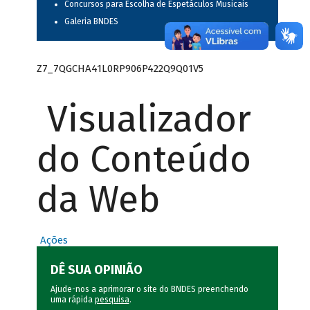
Concursos para Escolha de Espetáculos Musicais
Galeria BNDES
Z7_7QGCHA41L0RP906P422Q9Q01V5
Visualizador
do Conteúdo
da Web
Ações
DÊ SUA OPINIÃO
Ajude-nos a aprimorar o site do BNDES preenchendo
uma rápida
pesquisa
.