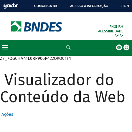
COMUNICA BR
ACESSO À INFORMAÇÃO
PARTI
ENGLISH
ACESSIBILIDADE
A+
A-
Busca
Z7_7QGCHA41L0RP906P422Q9Q01F1
Visualizador do
Conteúdo da Web
Ações