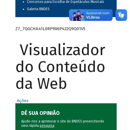
Concursos para Escolha de Espetáculos Musicais
Galeria BNDES
Z7_7QGCHA41L0RP906P422Q9Q01V5
Visualizador
do Conteúdo
da Web
Ações
DÊ SUA OPINIÃO
Ajude-nos a aprimorar o site do BNDES preenchendo
uma rápida
pesquisa
.