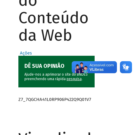
do
Conteúdo
da Web
Ações
DÊ SUA OPINIÃO
Ajude-nos a aprimorar o site do BNDES
preenchendo uma rápida
pesquisa
.
Z7_7QGCHA41L0RP906P422Q9Q01V7