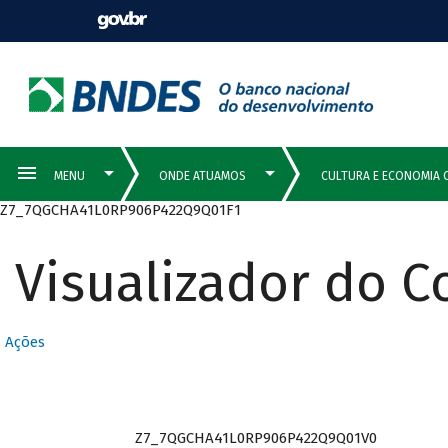
Z7_7QGCHA41L0RP906P422Q9Q01F1
Visualizador do 
Ações
Z7_7QGCHA41L0RP906P422Q9Q01V0