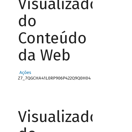
Visualizador
do
Conteúdo
da Web
Ações
Z7_7QGCHA41L0RP906P422Q9Q0H04
Visualizador