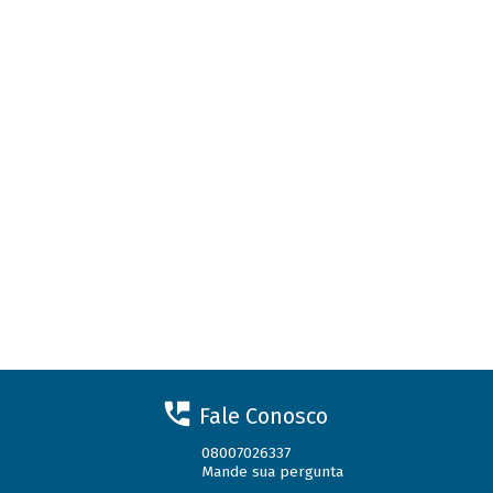
Fale Conosco
08007026337
Mande sua pergunta