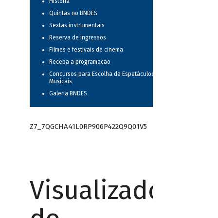
História
Quintas no BNDES
Sextas instrumentais
Reserva de ingressos
Filmes e festivais de cinema
Receba a programação
Concursos para Escolha de Espetáculos
Musicais
Galeria BNDES
Z7_7QGCHA41L0RP906P422Q9Q01V5
Visualizador