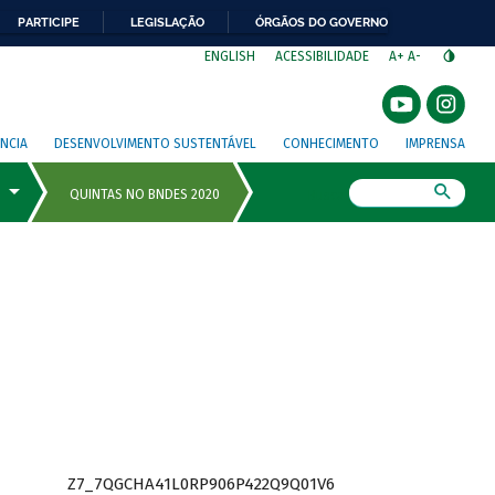
PARTICIPE
LEGISLAÇÃO
ÓRGÃOS DO GOVERNO
⁣
ENGLISH
ACESSIBILIDADE
A+
A-
NCIA
DESENVOLVIMENTO SUSTENTÁVEL
CONHECIMENTO
IMPRENSA
Busca
Z7_7QGCHA41L0RP906P422Q9Q01V6