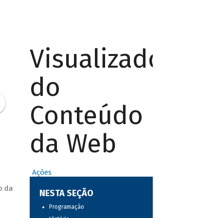
Visualizador
do
Conteúdo
da Web
Ações
o da
NESTA SEÇÃO
Programação