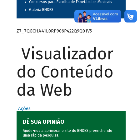
Concursos para Escolha de Espetáculos Musicais
Galeria BNDES
Z7_7QGCHA41L0RP906P422Q9Q01V5
Visualizador
do Conteúdo
da Web
Ações
DÊ SUA OPINIÃO
Ajude-nos a aprimorar o site do BNDES preenchendo
uma rápida
pesquisa
.