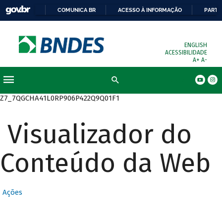
COMUNICA BR
ACESSO À INFORMAÇÃO
PARTI
ENGLISH
ACESSIBILIDADE
A+
A-
Busca
Z7_7QGCHA41L0RP906P422Q9Q01F1
Visualizador do
Conteúdo da Web
Ações