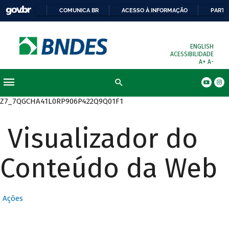
COMUNICA BR
ACESSO À INFORMAÇÃO
PARTI
ENGLISH
ACESSIBILIDADE
A+
A-
Busca
Z7_7QGCHA41L0RP906P422Q9Q01F1
Visualizador do
Conteúdo da Web
Ações