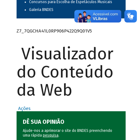
Concursos para Escolha de Espetáculos Musicais
Galeria BNDES
Z7_7QGCHA41L0RP906P422Q9Q01V5
Visualizador
do Conteúdo
da Web
Ações
DÊ SUA OPINIÃO
Ajude-nos a aprimorar o site do BNDES preenchendo
uma rápida
pesquisa
.