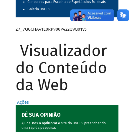
Concursos para Escolha de Espetáculos Musicais
Galeria BNDES
Z7_7QGCHA41L0RP906P422Q9Q01V5
Visualizador
do Conteúdo
da Web
Ações
DÊ SUA OPINIÃO
Ajude-nos a aprimorar o site do BNDES preenchendo
uma rápida
pesquisa
.