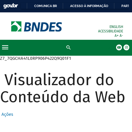
COMUNICA BR
ACESSO À INFORMAÇÃO
PARTI
ENGLISH
ACESSIBILIDADE
A+
A-
Busca
Z7_7QGCHA41L0RP906P422Q9Q01F1
Visualizador do
Conteúdo da Web
Ações