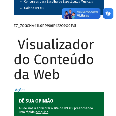
Concursos para Escolha de Espetáculos Musicais
Galeria BNDES
Z7_7QGCHA41L0RP906P422Q9Q01V5
Visualizador
do Conteúdo
da Web
Ações
DÊ SUA OPINIÃO
Ajude-nos a aprimorar o site do BNDES preenchendo
uma rápida
pesquisa
.