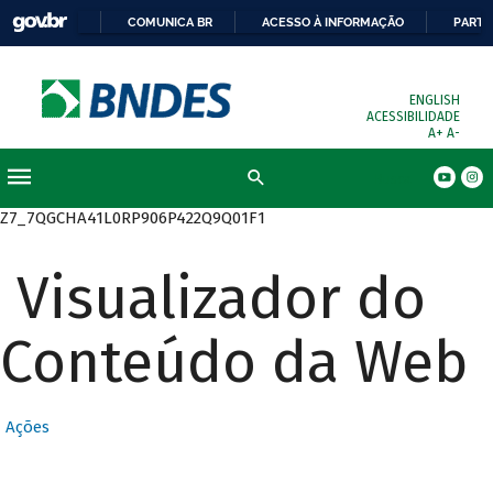
COMUNICA BR
ACESSO À INFORMAÇÃO
PARTI
ENGLISH
ACESSIBILIDADE
A+
A-
Busca
Z7_7QGCHA41L0RP906P422Q9Q01F1
Visualizador do
Conteúdo da Web
Ações