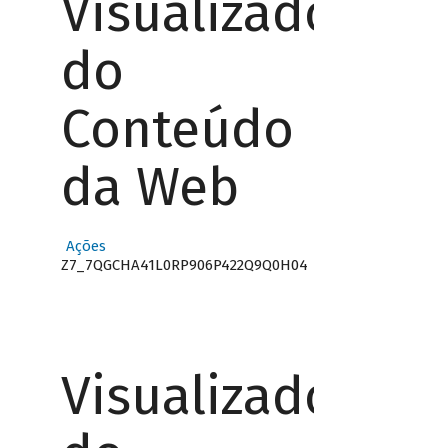
Visualizador
do
Conteúdo
da Web
Ações
Z7_7QGCHA41L0RP906P422Q9Q0H04
Visualizador