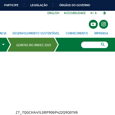
PARTICIPE
LEGISLAÇÃO
ÓRGÃOS DO GOVERNO
⁣
ENGLISH
ACESSIBILIDADE
A+
A-
NCIA
DESENVOLVIMENTO SUSTENTÁVEL
CONHECIMENTO
IMPRENSA
Busca
Z7_7QGCHA41L0RP906P422Q9Q01V6