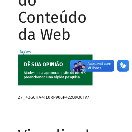
do
Conteúdo
da Web
Ações
DÊ SUA OPINIÃO
Ajude-nos a aprimorar o site do BNDES
preenchendo uma rápida
pesquisa
.
Z7_7QGCHA41L0RP906P422Q9Q01V7