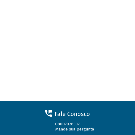
Fale Conosco
08007026337
Mande sua pergunta