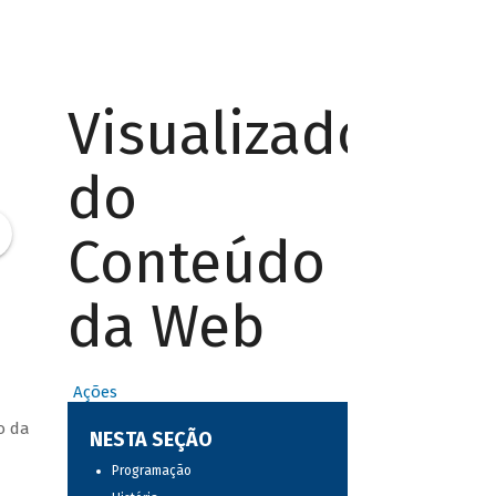
Visualizador
do
Conteúdo
da Web
Ações
o da
NESTA SEÇÃO
Programação