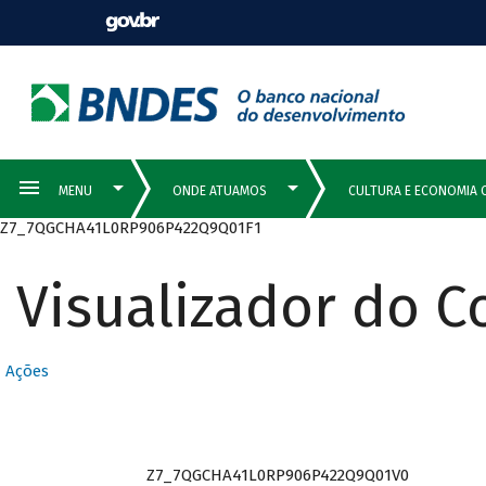
Z7_7QGCHA41L0RP906P422Q9Q01F1
Visualizador do 
Ações
Z7_7QGCHA41L0RP906P422Q9Q01V0