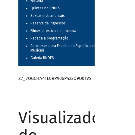
História
Quintas no BNDES
Sextas instrumentais
Reserva de ingressos
Filmes e festivais de cinema
Receba a programação
Concursos para Escolha de Espetáculos
Musicais
Galeria BNDES
Z7_7QGCHA41L0RP906P422Q9Q01V5
Visualizador