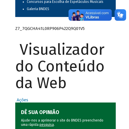
Concursos para Escolha de Espetáculos Musicais
Galeria BNDES
Z7_7QGCHA41L0RP906P422Q9Q01V5
Visualizador
do Conteúdo
da Web
Ações
DÊ SUA OPINIÃO
Ajude-nos a aprimorar o site do BNDES preenchendo
uma rápida
pesquisa
.