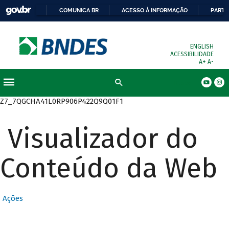
COMUNICA BR
ACESSO À INFORMAÇÃO
PARTI
ENGLISH
ACESSIBILIDADE
A+
A-
Busca
Z7_7QGCHA41L0RP906P422Q9Q01F1
Visualizador do
Conteúdo da Web
Ações