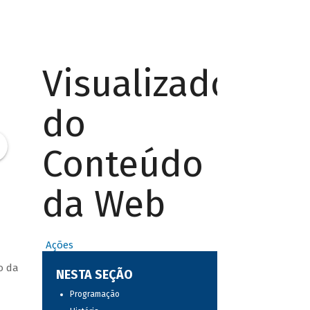
Visualizador
do
Conteúdo
da Web
Ações
o da
NESTA SEÇÃO
Programação