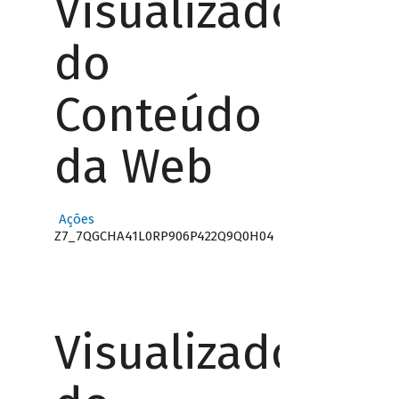
Visualizador
do
Conteúdo
da Web
Ações
Z7_7QGCHA41L0RP906P422Q9Q0H04
Visualizador