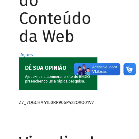
do
Conteúdo
da Web
Ações
DÊ SUA OPINIÃO
Ajude-nos a aprimorar o site do BNDES
preenchendo uma rápida
pesquisa
.
Z7_7QGCHA41L0RP906P422Q9Q01V7