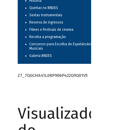
História
Quintas no BNDES
Sextas instrumentais
Reserva de ingressos
Filmes e festivais de cinema
Receba a programação
Concursos para Escolha de Espetáculos
Musicais
Galeria BNDES
Z7_7QGCHA41L0RP906P422Q9Q01V5
Visualizador