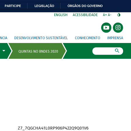
PARTICIPE
LEGISLAÇÃO
ÓRGÃOS DO GOVERNO
⁣
ENGLISH
ACESSIBILIDADE
A+
A-
NCIA
DESENVOLVIMENTO SUSTENTÁVEL
CONHECIMENTO
IMPRENSA
Busca
Z7_7QGCHA41L0RP906P422Q9Q01V6