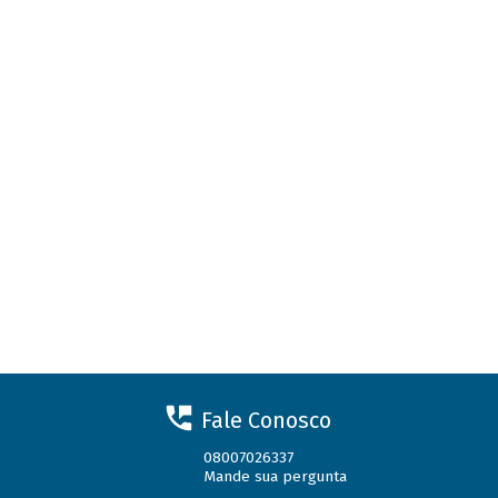
Fale Conosco
08007026337
Mande sua pergunta