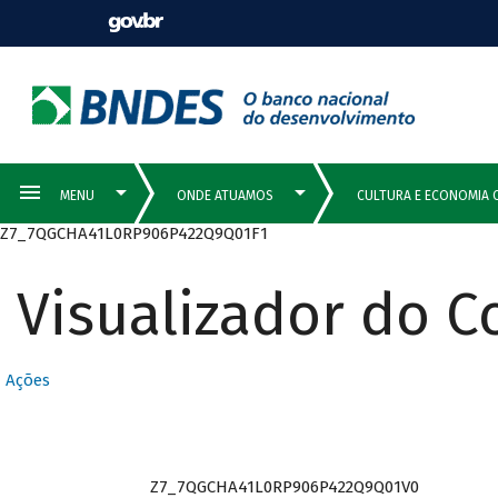
Z7_7QGCHA41L0RP906P422Q9Q01F1
Visualizador do 
Ações
Z7_7QGCHA41L0RP906P422Q9Q01V0