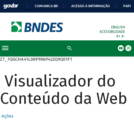
COMUNICA BR
ACESSO À INFORMAÇÃO
PARTI
ENGLISH
ACESSIBILIDADE
A+
A-
Busca
Z7_7QGCHA41L0RP906P422Q9Q01F1
Visualizador do
Conteúdo da Web
Ações