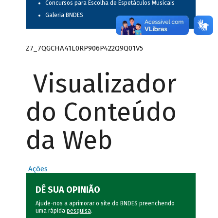
Concursos para Escolha de Espetáculos Musicais
Galeria BNDES
Z7_7QGCHA41L0RP906P422Q9Q01V5
Visualizador
do Conteúdo
da Web
Ações
DÊ SUA OPINIÃO
Ajude-nos a aprimorar o site do BNDES preenchendo
uma rápida
pesquisa
.