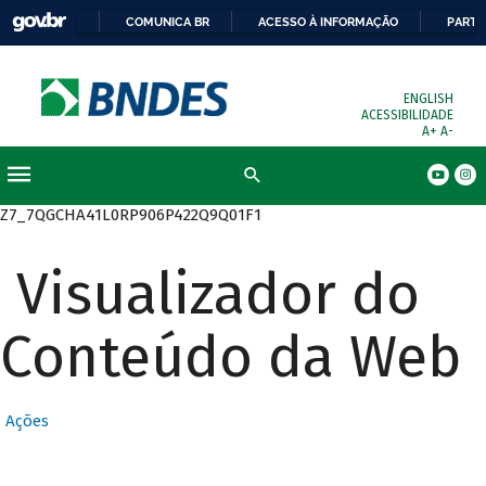
COMUNICA BR
ACESSO À INFORMAÇÃO
PARTI
ENGLISH
ACESSIBILIDADE
A+
A-
Busca
Z7_7QGCHA41L0RP906P422Q9Q01F1
Visualizador do
Conteúdo da Web
Ações