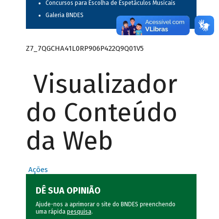
Concursos para Escolha de Espetáculos Musicais
Galeria BNDES
Z7_7QGCHA41L0RP906P422Q9Q01V5
Visualizador
do Conteúdo
da Web
Ações
DÊ SUA OPINIÃO
Ajude-nos a aprimorar o site do BNDES preenchendo
uma rápida
pesquisa
.