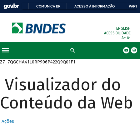
COMUNICA BR
ACESSO À INFORMAÇÃO
PARTI
ENGLISH
ACESSIBILIDADE
A+
A-
Busca
Z7_7QGCHA41L0RP906P422Q9Q01F1
Visualizador do
Conteúdo da Web
Ações