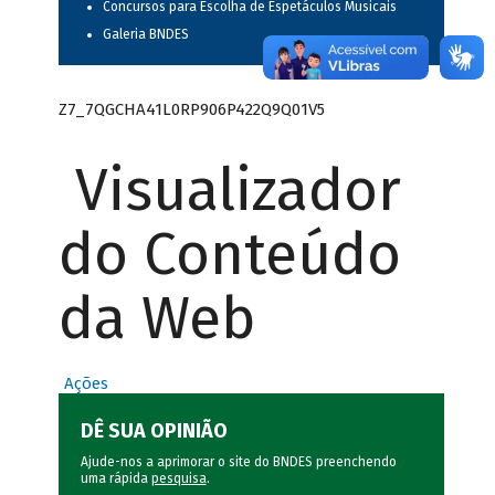
Concursos para Escolha de Espetáculos Musicais
Galeria BNDES
Z7_7QGCHA41L0RP906P422Q9Q01V5
Visualizador
do Conteúdo
da Web
Ações
DÊ SUA OPINIÃO
Ajude-nos a aprimorar o site do BNDES preenchendo
uma rápida
pesquisa
.