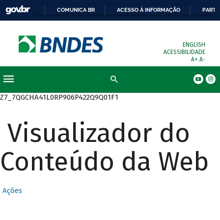
COMUNICA BR
ACESSO À INFORMAÇÃO
PARTI
ENGLISH
ACESSIBILIDADE
A+
A-
Busca
Z7_7QGCHA41L0RP906P422Q9Q01F1
Visualizador do
Conteúdo da Web
Ações